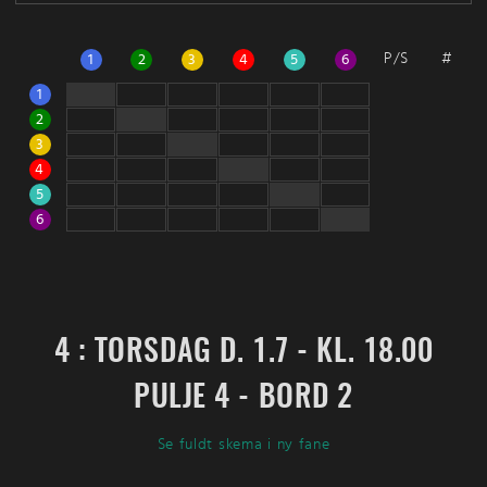
P/S
#
1
2
3
4
5
6
1
2
3
4
5
6
4 : TORSDAG D. 1.7 - KL. 18.00
PULJE 4 - BORD 2
Se fuldt skema i ny fane