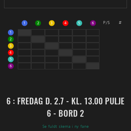
P/S
#
1
2
3
4
5
6
1
2
3
4
5
6
6 : FREDAG D. 2.7 - KL. 13.00 PULJE
6 - BORD 2
Se fuldt skema i ny fane