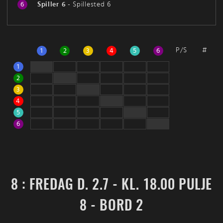
6
Spiller 6
-
Spillested 6
P/S
#
1
2
3
4
5
6
1
2
3
4
5
6
8 : FREDAG D. 2.7 - KL. 18.00 PULJE
8 - BORD 2