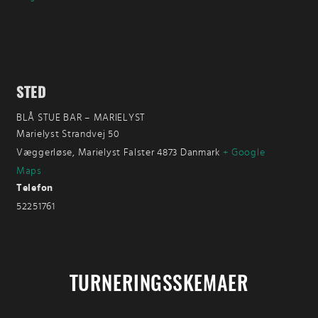
STED
BLÅ STUE BAR – MARIELYST
Marielyst Strandvej 50
Væggerløse
,
Marielyst Falster
4873
Danmark
+ Google
Maps
Telefon
52251761
TURNERINGSSKEMAER