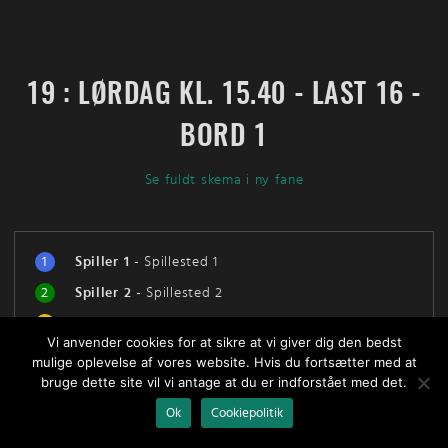
19 : LØRDAG KL. 15.40 - LAST 16 -
BORD 1
Se fuldt skema i ny fane
1
Spiller 1
-
Spillested 1
2
Spiller 2
-
Spillested 2
3
Spiller 3
-
Spillested 3
Vi anvender cookies for at sikre at vi giver dig den bedst
4
Spiller 4
-
Spillested 4
mulige oplevelse af vores website. Hvis du fortsætter med at
bruge dette site vil vi antage at du er indforstået med det.
Ok
Cookiepolitik
P/S
#
1
2
3
4