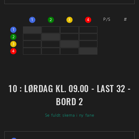
P/S
#
1
2
3
4
1
2
3
4
10 : LØRDAG KL. 09.00 - LAST 32 -
BORD 2
Se fuldt skema i ny fane