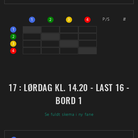
P/S
#
1
2
3
4
1
2
3
4
17 : LØRDAG KL. 14.20 - LAST 16 -
BORD 1
Se fuldt skema i ny fane