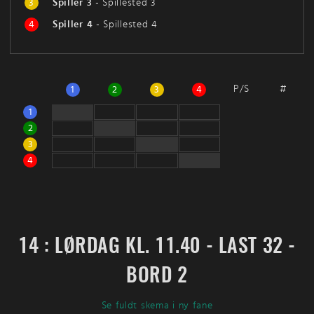
3
Spiller 3
-
Spillested 3
4
Spiller 4
-
Spillested 4
P/S
#
1
2
3
4
1
2
3
4
14 : LØRDAG KL. 11.40 - LAST 32 -
BORD 2
Se fuldt skema i ny fane