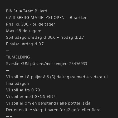
Blå Stue Team Billard
CARLSBERG MARIELYST OPEN – B rækken
Pris: kr. 300,- pr. deltager
Max. 48 deltagere
Spilledage onsdag d. 30.6 – fredag d. 2.7
Finaler lørdag d. 3.7
—
TILMELDING
Sveske KUN på sms/messenger: 25476933
—
Vi spiller i 8 puljer á 6 (5) deltagere med 4 videre til
finaledagen
Vi spiller fra 0-70
Vi spiller med GENSTØD !
Vi spiller om en genstand i alle potter, skål
Der er en lille skarp i baren for 12 go´e eller flere
—–