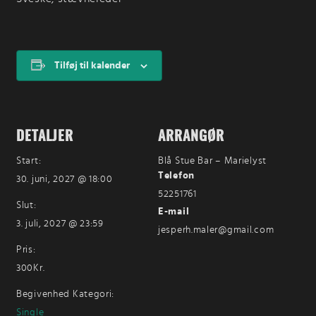
Tilføj til kalender
DETALJER
ARRANGØR
Start:
Blå Stue Bar – Marielyst
Telefon
30. juni, 2027 @ 18:00
52251761
Slut:
E-mail
3. juli, 2027 @ 23:59
jesperh.maler@gmail.com
Pris:
300Kr.
Begivenhed Kategori:
Single