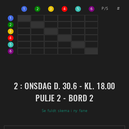
P/S
#
1
2
3
4
5
6
1
2
3
4
5
6
2 : ONSDAG D. 30.6 - KL. 18.00
PULJE 2 - BORD 2
Se fuldt skema i ny fane