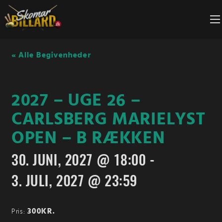
Fortsæt
til
indhold
« Alle Begivenheder
2027 – UGE 26 –
CARLSBERG MARIELYST
OPEN – B RÆKKEN
30. JUNI, 2027 @ 18:00
-
3. JULI, 2027 @ 23:59
300KR.
Pris: