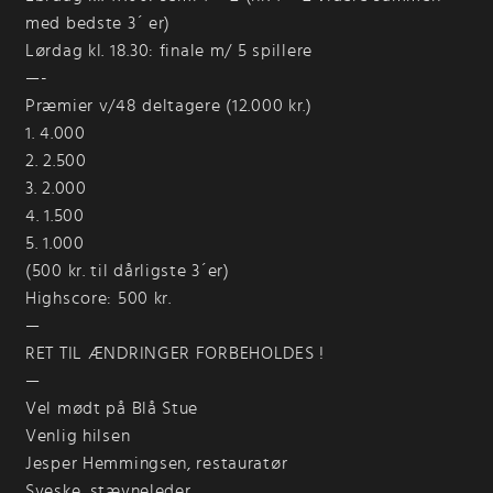
med bedste 3´ er)
Lørdag kl. 18.30: finale m/ 5 spillere
—-
Præmier v/48 deltagere (12.000 kr.)
1. 4.000
2. 2.500
3. 2.000
4. 1.500
5. 1.000
(500 kr. til dårligste 3´er)
Highscore: 500 kr.
—
RET TIL ÆNDRINGER FORBEHOLDES !
—
Vel mødt på Blå Stue
Venlig hilsen
Jesper Hemmingsen, restauratør
Sveske, stævneleder