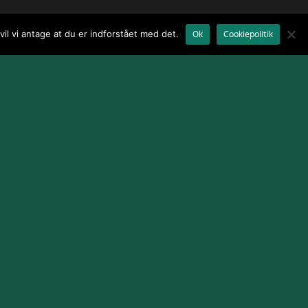
il vi antage at du er indforstået med det.
Ok
Cookiepolitik
Terms and Conditions
|
Cookie Policy