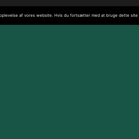
 oplevelse af vores website. Hvis du fortsætter med at bruge dette site v
 / webGenius
.
|
Skomarbillard, 2026 Alle rettigheder reserveret
|