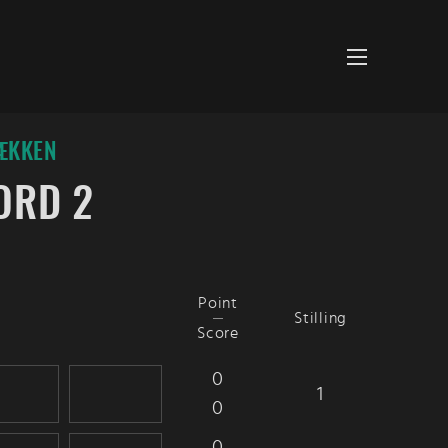
RÆKKEN
BORD 2
Point
Stilling
Score
0
1
0
0