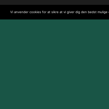
Vi anvender cookies for at sikre at vi giver dig den bedst mulige
Design og udvikling af
Jeppe Risum