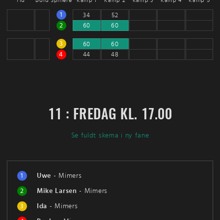
Tid
Bord
Spillere
Kamp 1
Kamp 2
Kamp 3
Kamp 4
Kamp 5
1
34
52
2
60
60
3
60
60
4
44
48
11 : FREDAG KL. 17.00
Se fuldt skema i ny fane
1
Uwe
-
Mimers
2
Mike Larsen
-
Mimers
3
Ida
-
Mimers