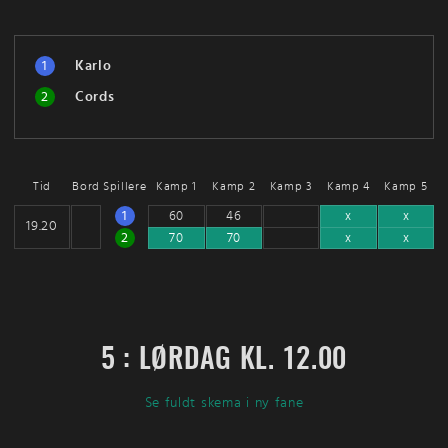
1
Karlo
2
Cords
Tid
Bord
Spillere
Kamp 1
Kamp 2
Kamp 3
Kamp 4
Kamp 5
1
60
46
x
x
19.20
2
70
70
x
x
5 : LØRDAG KL. 12.00
Se fuldt skema i ny fane