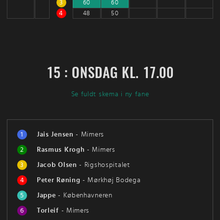
3
60
60
4
48
50
15 : ONSDAG KL. 17.00
Se fuldt skema i ny fane
1
Jais Jensen
-
Mimers
2
Rasmus Krogh
-
Mimers
3
Jacob Olsen
-
Rigshospitalet
4
Peter Røning
-
Mørkhøj Bodega
5
Jappe
-
Københavneren
6
Torleif
-
Mimers