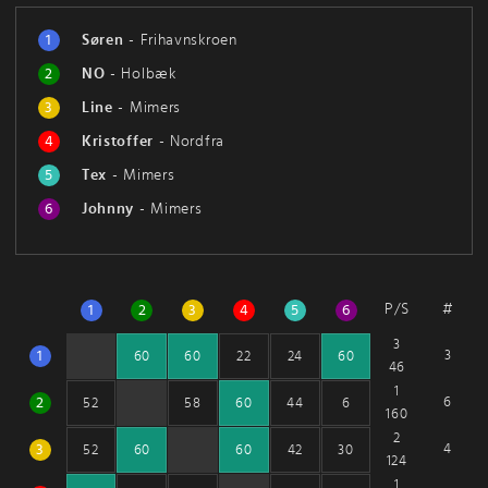
1
Søren
-
Frihavnskroen
2
NO
-
Holbæk
3
Line
-
Mimers
4
Kristoffer
-
Nordfra
5
Tex
-
Mimers
6
Johnny
-
Mimers
P/S
#
1
2
3
4
5
6
3
1
3
60
60
22
24
60
46
1
2
6
52
58
60
44
6
160
2
3
4
52
60
60
42
30
124
1