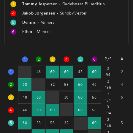
3
Tommy Jespersen
-
Gadekæret Billardklub
4
Jakob Jørgensen
-
SundbyVester
5
Dennis
-
Mimers
6
Ellen
-
Mimers
P/S
#
1
2
3
4
5
6
3
1
2
46
60
60
48
60
94
2
2
4
60
52
58
60
46
156
2
3
6
48
60
30
60
56
134
3
4
1
46
60
60
60
58
104
2
5
5
60
58
58
32
60
148
3