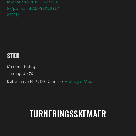
m/groups/23082397727908
57/permalink/27789099857
23831/
STED
Mimers Bodega
Thorsgade 70
København N
,
2200
Danmark
+ Google Maps
TURNERINGSSKEMAER