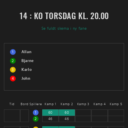
14 : KO TORSDAG KL. 20.00
Se fuldt skema i ny fane
1
Allan
2
Bjarne
3
Karlo
4
John
Tid
Bord
Spillere
Kamp 1
Kamp 2
Kamp 3
Kamp 4
Kamp 5
1
60
60
2
46
46