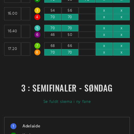
3
54
56
x
x
16.00
4
70
70
x
x
5
70
70
x
x
16.40
6
46
50
x
x
7
68
66
x
x
17.20
8
70
70
x
x
3 : SEMIFINALER - SØNDAG
Se fuldt skema i ny fane
1
Adelaide