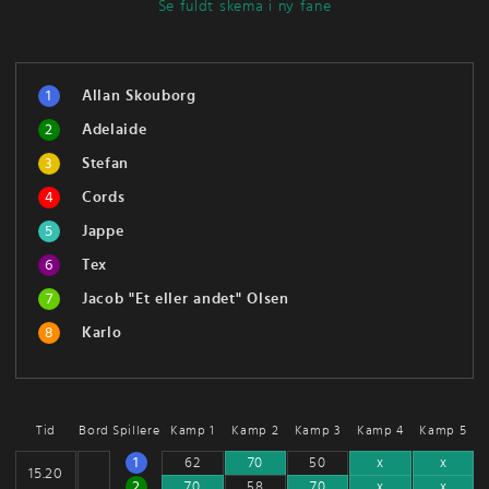
Se fuldt skema i ny fane
1
Allan Skouborg
2
Adelaide
3
Stefan
4
Cords
5
Jappe
6
Tex
7
Jacob "Et eller andet" Olsen
8
Karlo
Tid
Bord
Spillere
Kamp 1
Kamp 2
Kamp 3
Kamp 4
Kamp 5
1
62
70
50
x
x
15.20
2
70
58
70
x
x