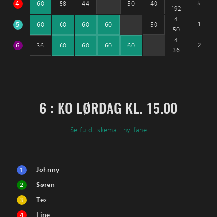
4
5
60
58
44
50
40
192
4
5
1
60
60
60
60
50
50
4
6
2
36
60
60
60
60
36
6 : KO LØRDAG KL. 15.00
Se fuldt skema i ny fane
1
Johnny
2
Søren
3
Tex
4
Line