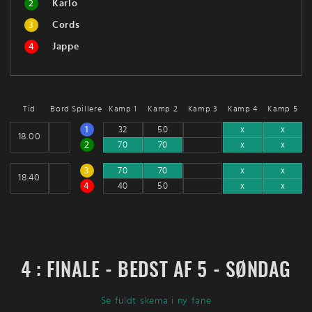
2
Karlo
3
Cords
4
Jappe
Tid
Bord
Spillere
Kamp 1
Kamp 2
Kamp 3
Kamp 4
Kamp 5
1
32
50
x
x
18.00
2
70
70
x
x
3
70
70
x
x
18.40
4
40
50
x
x
4 : FINALE - BEDST AF 5 - SØNDAG
Se fuldt skema i ny fane