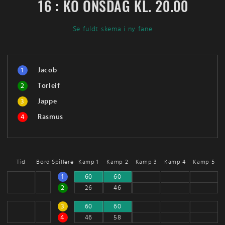
16 : KO ONSDAG KL. 20.00
Se fuldt skema i ny fane
1
Jacob
2
Torleif
3
Jappe
4
Rasmus
Tid
Bord
Spillere
Kamp 1
Kamp 2
Kamp 3
Kamp 4
Kamp 5
1
60
60
2
26
46
3
60
60
4
46
58