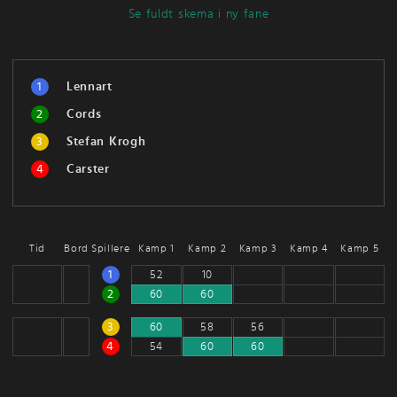
Se fuldt skema i ny fane
1
Lennart
2
Cords
3
Stefan Krogh
4
Carster
Tid
Bord
Spillere
Kamp 1
Kamp 2
Kamp 3
Kamp 4
Kamp 5
1
52
10
2
60
60
3
60
58
56
4
54
60
60