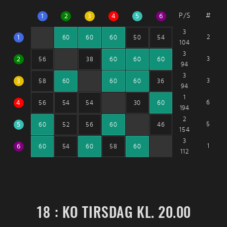
P/S
#
1
2
3
4
5
6
3
1
2
60
60
60
50
54
104
3
2
3
56
38
60
60
60
94
3
3
3
58
60
60
60
36
94
1
4
6
56
54
54
30
60
194
2
5
5
60
52
56
60
46
154
3
6
1
60
54
60
58
60
112
18 : KO TIRSDAG KL. 20.00