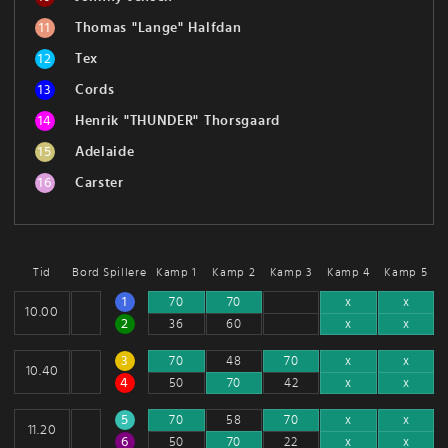
11
Thomas "Lange" Halfdan
12
Tex
13
Cords
14
Henrik "THUNDER" Thorsgaard
15
Adelaide
16
Carster
Tid
Bord
Spillere
Kamp 1
Kamp 2
Kamp 3
Kamp 4
Kamp 5
1
70
70
x
x
10.00
2
36
60
x
x
3
70
48
70
x
x
10.40
4
50
70
42
x
x
5
70
58
70
x
x
11.20
6
50
70
22
x
x