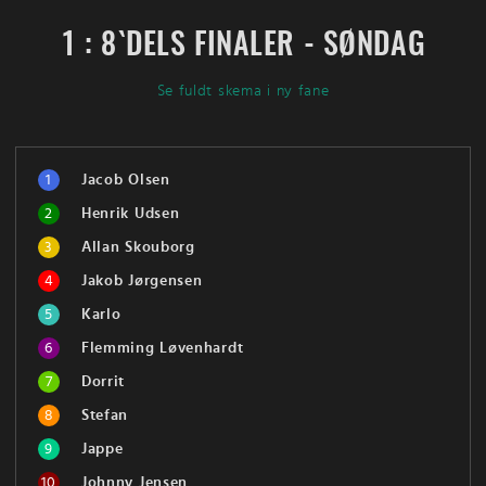
1 : 8`DELS FINALER - SØNDAG
Se fuldt skema i ny fane
1
Jacob Olsen
2
Henrik Udsen
3
Allan Skouborg
4
Jakob Jørgensen
5
Karlo
6
Flemming Løvenhardt
7
Dorrit
8
Stefan
9
Jappe
10
Johnny Jensen