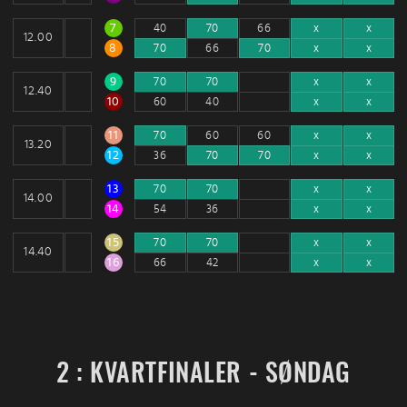
7
40
70
66
x
x
12.00
8
70
66
70
x
x
9
70
70
x
x
12.40
10
60
40
x
x
11
70
60
60
x
x
13.20
12
36
70
70
x
x
13
70
70
x
x
14.00
14
54
36
x
x
15
70
70
x
x
14.40
16
66
42
x
x
2 : KVARTFINALER - SØNDAG