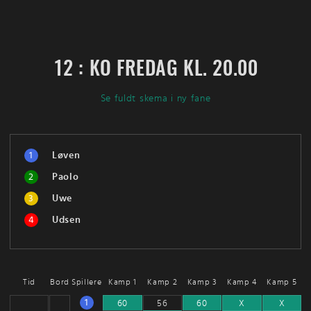
12 : KO FREDAG KL. 20.00
Se fuldt skema i ny fane
1
Løven
2
Paolo
3
Uwe
4
Udsen
Tid
Bord
Spillere
Kamp 1
Kamp 2
Kamp 3
Kamp 4
Kamp 5
1
60
56
60
X
X