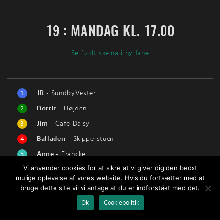
19 : MANDAG KL. 17.00
Se fuldt skema i ny fane
1
JR
-
SundbyVester
2
Dorrit
-
Højden
3
Jim
-
Cafè Daisy
4
Balladen
-
Skipperstuen
5
Anne
-
Francke
Vi anvender cookies for at sikre at vi giver dig den bedst
6
Adelaide
-
Spanien
mulige oplevelse af vores website. Hvis du fortsætter med at
bruge dette site vil vi antage at du er indforstået med det.
Ok
Cookiepolitik
P/S
#
1
2
3
4
5
6