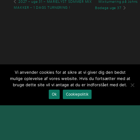
2027 – uge 31 – MARIELYST SOMMER MIX
Mixturnering på Johns
MAKKER – 1 DAGS TURNERING !
Bodega uge 37
Vi anvender cookies for at sikre at vi giver dig den bedst
mulige oplevelse af vores website. Hvis du fortsætter med at
bruge dette site vil vi antage at du er indforstået med det.
Ok
Cookiepolitik
Design og udvikling af
Jeppe Risum / webGenius
.
|
Skomarbillard,
2026 Alle rettigheder reserveret
|
Terms and Conditions
|
Cookie
Policy