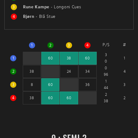
3
Rune Kampe
-
Longoni Cues
4
Bjørn
-
Blå Stue
P/S
#
1
2
3
4
3
1
1
60
38
60
0
0
2
4
38
24
34
96
1
3
3
8
60
36
44
2
4
2
38
60
60
38