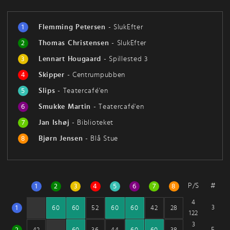
1
Flemming Petersen
-
SlukEfter
2
Thomas Christensen
-
SlukEfter
3
Lennart Hougaard
-
Spillested 3
4
Skipper
-
Centrumpubben
5
Slips
-
Teatercafé'en
6
Smukke Martin
-
Teatercafé'en
7
Jan Ishøj
-
Biblioteket
8
Bjørn Jensen
-
Blå Stue
P/S
#
1
2
3
4
5
6
7
8
4
1
3
60
60
52
60
60
42
28
122
3
2
5
42
60
36
44
60
60
38