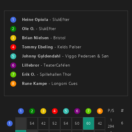
1
Heine Opiola
-
SlukEfter
2
Ole O.
-
SlukEfter
3
Brian Nielsen
-
Bristol
4
Tommy Ebeling
-
Kelds Pølser
5
Johnny Gyldendahl
-
Viggo Pedersen & Søn
6
Lillebror
-
TeaterCafé'en
7
Erik O.
-
Spillehallen Thor
8
Rune Kampe
-
Longoni Cues
P/S
#
1
2
3
4
5
6
7
8
1
1
6
54
42
52
54
50
60
42
294