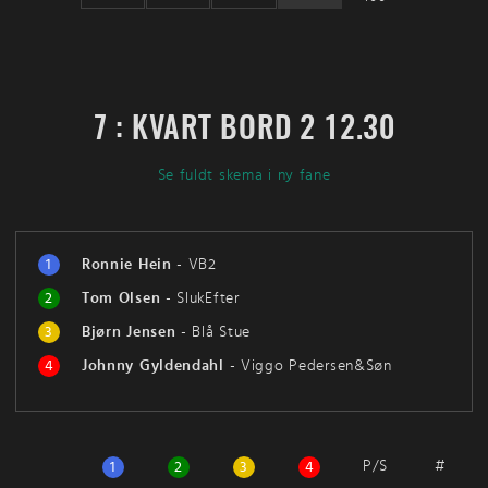
7 : KVART BORD 2 12.30
Se fuldt skema i ny fane
1
Ronnie Hein
-
VB2
2
Tom Olsen
-
SlukEfter
3
Bjørn Jensen
-
Blå Stue
4
Johnny Gyldendahl
-
Viggo Pedersen&Søn
P/S
#
1
2
3
4