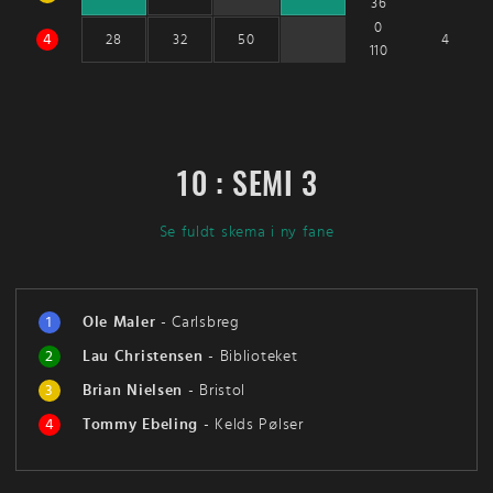
36
0
4
4
28
32
50
110
10 : SEMI 3
Se fuldt skema i ny fane
1
Ole Maler
-
Carlsbreg
2
Lau Christensen
-
Biblioteket
3
Brian Nielsen
-
Bristol
4
Tommy Ebeling
-
Kelds Pølser