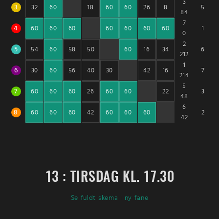
3
3
5
32
60
18
60
60
26
8
84
7
4
1
60
60
60
60
60
60
60
0
2
5
6
54
60
58
50
60
16
34
212
1
6
7
30
60
56
40
30
42
16
214
5
7
3
60
60
60
26
60
60
22
48
6
8
2
60
60
60
42
60
60
60
42
13 : TIRSDAG KL. 17.30
Se fuldt skema i ny fane