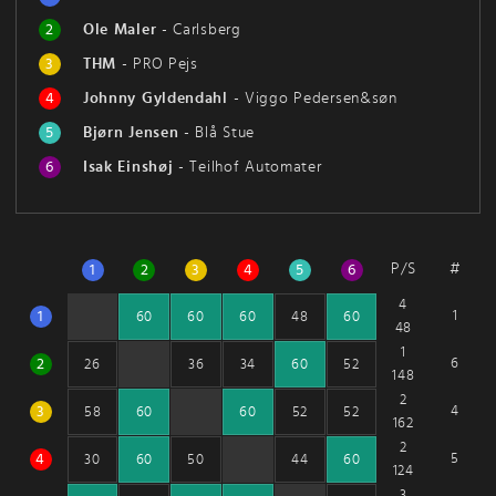
2
Ole Maler
-
Carlsberg
3
THM
-
PRO Pejs
4
Johnny Gyldendahl
-
Viggo Pedersen&søn
5
Bjørn Jensen
-
Blå Stue
6
Isak Einshøj
-
Teilhof Automater
P/S
#
1
2
3
4
5
6
4
1
1
60
60
60
48
60
48
1
2
6
26
36
34
60
52
148
2
3
4
58
60
60
52
52
162
2
4
5
30
60
50
44
60
124
3