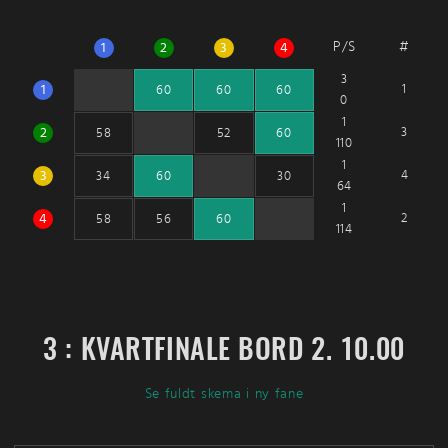
P/S
#
1
2
3
4
3
1
1
60
60
60
0
1
2
3
58
52
60
110
1
3
4
34
60
30
64
1
4
2
58
56
60
114
3 : KVARTFINALE BORD 2. 10.00
Se fuldt skema i ny fane