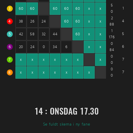
5
3
1
60
60
60
60
60
x
x
0
2
4
4
38
26
24
60
60
x
x
88
1
5
5
42
58
32
44
60
x
x
176
0
6
6
20
24
0
34
6
x
x
84
0
7
7
x
x
x
x
x
x
x
0
0
8
7
x
x
x
x
x
x
x
0
14 : ONSDAG 17.30
Se fuldt skema i ny fane