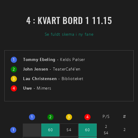
4 : KVART BORD 1 11.15
Se fuldt skema i ny fane
1
Tommy Ebeling
-
Kelds Pølser
2
John Jensen
-
TeaterCafé'en
3
Lau Christensen
-
Biblioteket
4
Uwe
-
Mimers
P/S
#
1
2
3
4
2
1
2
60
54
60
54