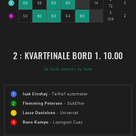
5
3
60
58
60
60
14
72
3
6
2
50
60
60
54
60
104
2 : KVARTFINALE BORD 1. 10.00
Se fuldt skema i ny fane
1
Isak Einshøj
-
Teilhof automater
2
Flemming Petersen
-
SlukEfter
3
Lasse Danielsen
-
Universet
4
Rune Kampe
-
Loongoni Cues