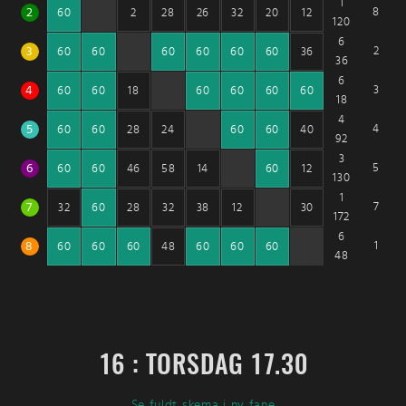
1
2
8
60
2
28
26
32
20
12
120
6
3
2
60
60
60
60
60
60
36
36
6
4
3
60
60
18
60
60
60
60
18
4
5
4
60
60
28
24
60
60
40
92
3
6
5
60
60
46
58
14
60
12
130
1
7
7
32
60
28
32
38
12
30
172
6
8
1
60
60
60
48
60
60
60
48
16 : TORSDAG 17.30
Se fuldt skema i ny fane