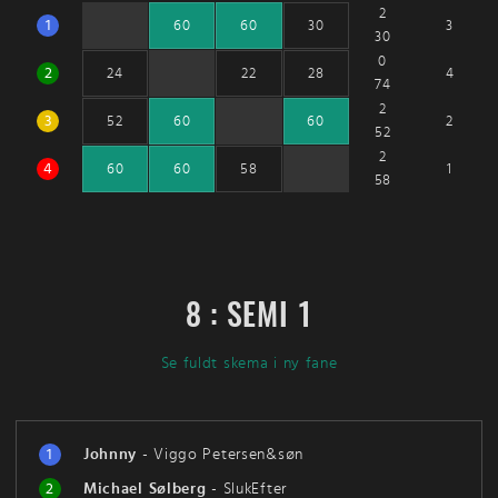
2
1
3
60
60
30
30
0
2
4
24
22
28
74
2
3
2
52
60
60
52
2
4
1
60
60
58
58
8 : SEMI 1
Se fuldt skema i ny fane
1
Johnny
-
Viggo Petersen&søn
2
Michael Sølberg
-
SlukEfter