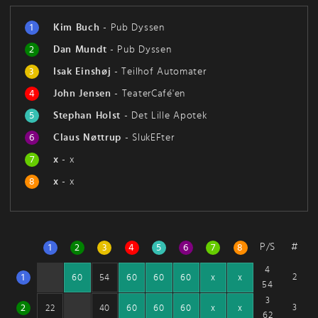
1
Kim Buch
-
Pub Dyssen
2
Dan Mundt
-
Pub Dyssen
3
Isak Einshøj
-
Teilhof Automater
4
John Jensen
-
TeaterCafé'en
5
Stephan Holst
-
Det Lille Apotek
6
Claus Nøttrup
-
SlukEFter
7
x
-
x
8
x
-
x
P/S
#
1
2
3
4
5
6
7
8
4
1
2
60
54
60
60
60
x
x
54
3
2
3
22
40
60
60
60
x
x
62