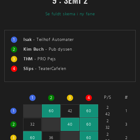
9 : SEMI 2
Se fuldt skema i ny fane
1
Isak
-
Teilhof Automater
2
Kim Buch
-
Pub dyssen
3
THM
-
PRO Pejs
4
Slips
-
TeaterCafe'en
P/S
#
1
2
3
4
2
1
1
60
42
60
42
2
2
3
32
40
60
32
2
3
2
60
36
60