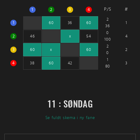
P/S
#
1
2
3
4
2
1
1
60
36
60
36
0
2
4
46
x
54
100
2
3
2
60
x
60
0
1
4
3
38
60
42
80
11 : SØNDAG
Se fuldt skema i ny fane