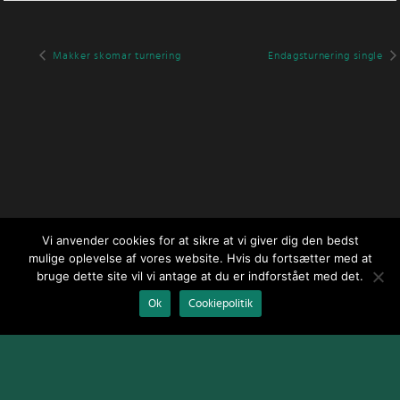
Makker skomar turnering
Endagsturnering single
Vi anvender cookies for at sikre at vi giver dig den bedst
mulige oplevelse af vores website. Hvis du fortsætter med at
bruge dette site vil vi antage at du er indforstået med det.
Ok
Cookiepolitik
Design og udvikling af
Jeppe Risum / webGenius
.
|
Skomarbillard,