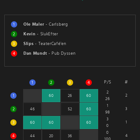
1
Ole Maler
-
Carlsberg
2
Kevin
-
SlukEfter
3
Slips
-
TeaterCafé'en
4
Dan Mundt
-
Pub Dyssen
P/S
#
1
2
3
4
2
1
2
60
26
60
26
1
2
3
46
52
60
98
3
3
1
60
60
60
0
0
4
4
44
20
36
100