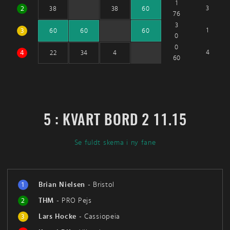
1
2
3
38
38
60
76
3
3
1
60
60
60
0
0
4
4
22
34
4
60
5 : KVART BORD 2 11.15
Se fuldt skema i ny fane
1
Brian Nielsen
-
Bristol
2
THM
-
PRO Pejs
3
Lars Hocke
-
Cassiopeia