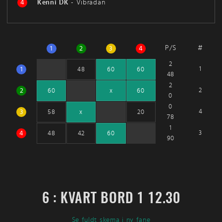
4
Kenni DK
-
Vibradan
P/S
#
1
2
3
4
2
1
1
48
60
60
48
2
2
2
60
x
60
0
0
3
4
58
x
20
78
1
4
3
48
42
60
90
6 : KVART BORD 1 12.30
Se fuldt skema i ny fane