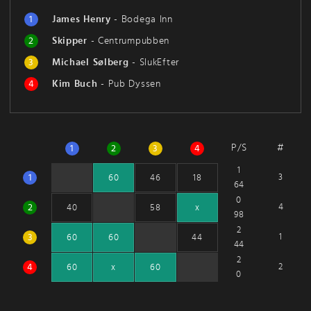
1
James Henry
-
Bodega Inn
2
Skipper
-
Centrumpubben
3
Michael Sølberg
-
SlukEfter
4
Kim Buch
-
Pub Dyssen
P/S
#
1
2
3
4
1
1
3
60
46
18
64
0
2
4
40
58
x
98
2
3
1
60
60
44
44
2
4
2
60
x
60
0