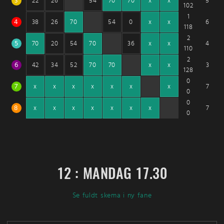
3
5
22
26
54
70
70
x
x
102
1
4
6
38
26
70
54
0
x
x
118
2
5
4
70
20
54
70
36
x
x
110
2
6
3
42
34
52
70
70
x
x
128
0
7
7
x
x
x
x
x
x
x
0
0
8
7
x
x
x
x
x
x
x
0
12 : MANDAG 17.30
Se fuldt skema i ny fane