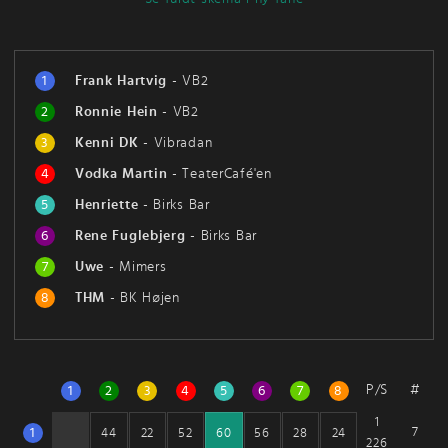
1
Frank Hartvig
-
VB2
2
Ronnie Hein
-
VB2
3
Kenni DK
-
Vibradan
4
Vodka Martin
-
TeaterCafé'en
5
Henriette
-
Birks Bar
6
Rene Fuglebjerg
-
Birks Bar
7
Uwe
-
Mimers
8
THM
-
BK Højen
P/S
#
1
2
3
4
5
6
7
8
1
1
7
44
22
52
60
56
28
24
226