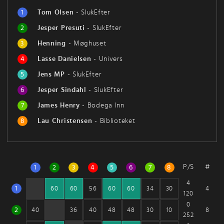
1
Tom Olsen
-
SlukEfter
2
Jesper Presuti
-
SlukEfter
3
Henning
-
Møghuset
4
Lasse Danielsen
-
Univers
5
Jens MP
-
SlukEfter
6
Jesper Sindahl
-
SlukEfter
7
James Henry
-
Bodega Inn
8
Lau Christensen
-
Biblioteket
P/S
#
1
2
3
4
5
6
7
8
4
1
4
60
60
56
60
60
34
30
120
0
2
8
40
36
40
48
48
30
10
252