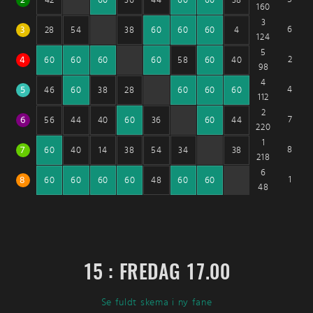
160
3
3
6
28
54
38
60
60
60
4
124
5
4
2
60
60
60
60
58
60
40
98
4
5
4
46
60
38
28
60
60
60
112
2
6
7
56
44
40
60
36
60
44
220
1
7
8
60
40
14
38
54
34
38
218
6
8
1
60
60
60
60
48
60
60
48
15 : FREDAG 17.00
Se fuldt skema i ny fane