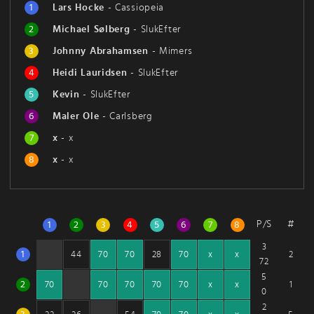
1
Lars Hocke
-
Cassiopeia
2
Michael Sølberg
-
SlukEfter
3
Johnny Abrahamsen
-
Mimers
4
Heidi Lauridsen
-
SlukEfter
5
Kevin
-
SlukEfter
6
Maler Ole
-
Carlsberg
7
x
-
x
8
x
-
x
P/S
#
1
2
3
4
5
6
7
8
3
1
2
44
70
70
28
70
x
x
72
5
2
1
70
70
70
70
70
x
x
0
2