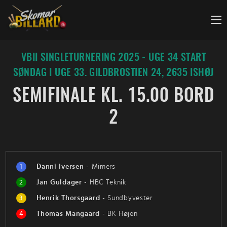
Fortsæt
til
indhold
VBII SINGLETURNERING 2025 - UGE 34 START
SØNDAG I UGE 33. GILDBROSTIEN 24, 2635 ISHØJ
SEMIFINALE KL. 15.00 BORD
2
1
Danni Iversen
-
Mimers
2
Jan Guldager
-
HBC Teknik
3
Henrik Thorsgaard
-
Sundbyvester
4
Thomas Mangaard
-
BK Højen