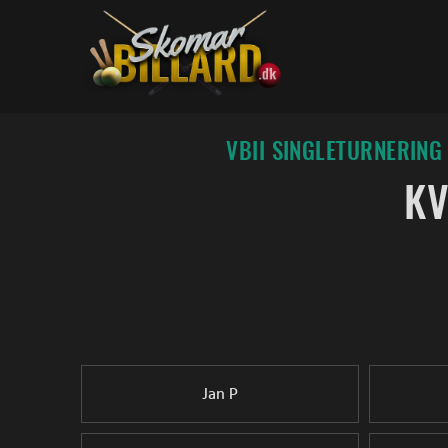
Fortsæt
til
indhold
VBII SINGLETURNERING 
KV