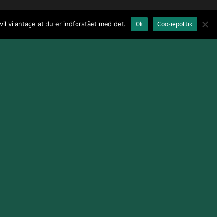
il vi antage at du er indforstået med det.
Ok
Cookiepolitik
Terms and Conditions
|
Cookie Policy