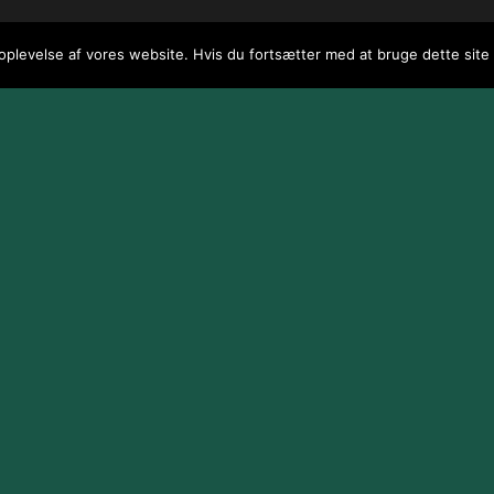
 oplevelse af vores website. Hvis du fortsætter med at bruge dette site v
 / webGenius
.
|
Skomarbillard, 2026 Alle rettigheder reserveret
|