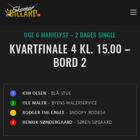
Fortsæt
til
indhold
UGE 6 MARIELYST – 2 DAGES SINGLE
KVARTFINALE 4 KL. 15.00 –
BORD 2
1
KIM OLSEN
-
BLÅ STUE
2
OLE MALER
-
BYENS MALERSERVICE
3
RODGER THE EAGLE
-
SNOOPY BODEGA
4
HENRIK SØNDERGAARD
-
SØREN SØGAARD