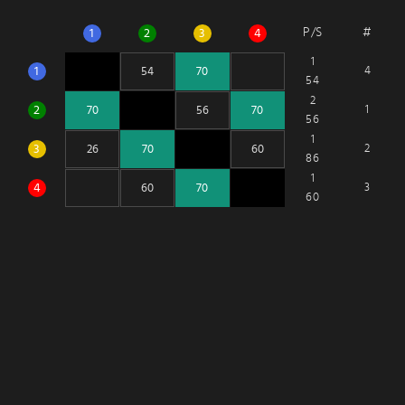
P/S
#
1
2
3
4
1
1
4
54
2
2
1
56
1
3
2
86
1
4
3
60