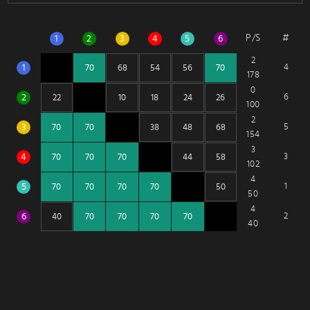
P/S
#
1
2
3
4
5
6
2
1
4
178
0
2
6
100
2
3
5
154
3
4
3
102
4
5
1
50
4
6
2
40