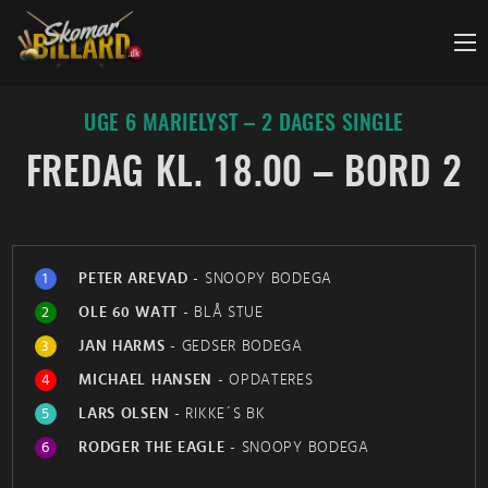
Fortsæt
til
indhold
UGE 6 MARIELYST – 2 DAGES SINGLE
FREDAG KL. 18.00 – BORD 2
1
PETER AREVAD
-
SNOOPY BODEGA
2
OLE 60 WATT
-
BLÅ STUE
3
JAN HARMS
-
GEDSER BODEGA
4
MICHAEL HANSEN
-
OPDATERES
5
LARS OLSEN
-
RIKKE´S BK
6
RODGER THE EAGLE
-
SNOOPY BODEGA