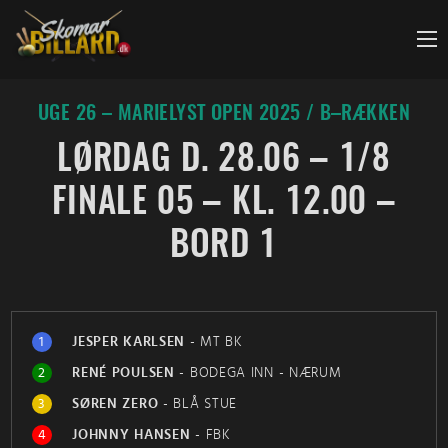
Fortsæt
til
indhold
UGE 26 – MARIELYST OPEN 2025 / B–RÆKKEN
LØRDAG D. 28.06 – 1/8
FINALE 05 – KL. 12.00 –
BORD 1
1
JESPER KARLSEN
-
MT BK
2
RENÉ POULSEN
-
BODEGA INN - NÆRUM
3
SØREN ZERO
-
BLÅ STUE
4
JOHNNY HANSEN
-
FBK