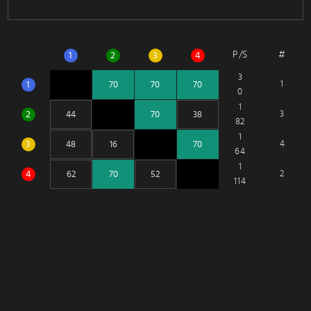
P/S
#
1
2
3
4
3
1
1
0
1
2
3
82
1
3
4
64
1
4
2
114