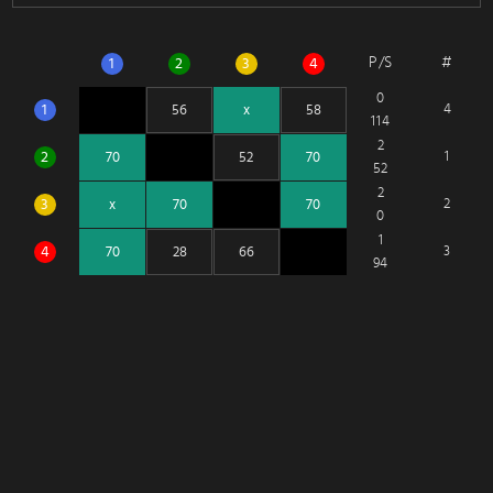
P/S
#
1
2
3
4
0
1
4
114
2
2
1
52
2
3
2
0
1
4
3
94