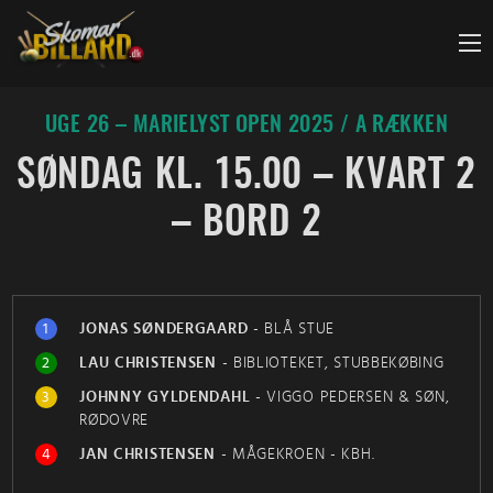
Fortsæt
til
indhold
UGE 26 – MARIELYST OPEN 2025 / A RÆKKEN
SØNDAG KL. 15.00 – KVART 2
– BORD 2
1
JONAS SØNDERGAARD
-
BLÅ STUE
2
LAU CHRISTENSEN
-
BIBLIOTEKET, STUBBEKØBING
3
JOHNNY GYLDENDAHL
-
VIGGO PEDERSEN & SØN,
RØDOVRE
4
JAN CHRISTENSEN
-
MÅGEKROEN - KBH.