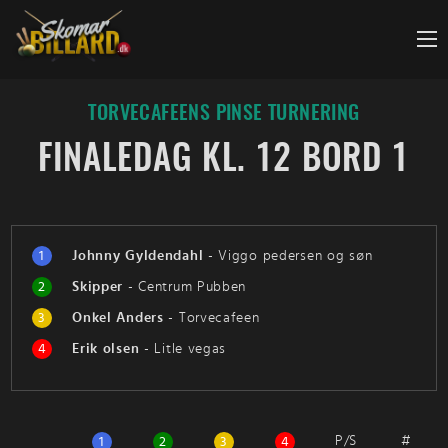
Fortsæt
til
indhold
TORVECAFEENS PINSE TURNERING
FINALEDAG KL. 12 BORD 1
1
Johnny Gyldendahl
-
Viggo pedersen og søn
2
Skipper
-
Centrum Pubben
3
Onkel Anders
-
Torvecafeen
4
Erik olsen
-
Litle vegas
P/S
#
1
2
3
4