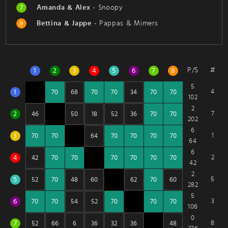
7
Amanda & Alex
-
Snoopy
8
Bettina & Jappe
-
Pappas & Mimers
P/S
#
1
2
3
4
5
6
7
8
5
1
4
102
2
2
7
202
6
3
1
64
6
4
2
42
2
5
5
282
5
6
3
106
0
7
8