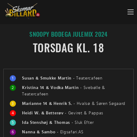
Fortsæt
til
indhold
SNOOPY BODEGA JULEMIX 2024
TORSDAG KL. 18
1
Susan & Smukke Martin
-
Teatercafeen
2
Kristina 14 & Vodka Martin
-
Svebølle &
Teatercafeen
3
Marianne 14 & Henrik S.
-
Hvalsø & Søren Søgaard
4
Heidi W. & Betterøv
-
Geviret & Pappas
5
Ida Stenshøj & Thomas
-
Sluk Efter
6
Nanna & Sambo
-
Elgsafari.AS