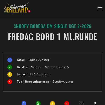
Fortsæt
til
indhold
SNOOPY BODEGA DM SINGLE UGE 2-2026
FREDAG BORD 1 ML.RUNDE
1
Knak
-
Sundbyvester
2
Kristian Meiner
-
Sweet Charlie 5
3
Jonas
-
BBK Avedøre
4
Toni Bergenhammer
-
Sundbyvester
P/S
#
1
2
3
4