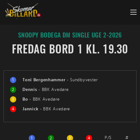
Fortsæt
til
indhold
SNOOPY BODEGA DM SINGLE UGE 2-2026
FREDAG BORD 1 KL. 19.30
1
Toni Bergenhammer
-
Sundbyvester
2
Dennis
-
BBK Avedøre
3
Bo
-
BBK Avedøre
4
Jannick
-
BBK Avedøre
P/S
#
1
2
3
4