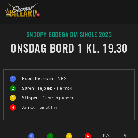
Fortsæt
til
indhold
SNOOPY BODEGA DM SINGLE 2025
ONSDAG BORD 1 KL. 19.30
1
Frank Petersen
-
VB2
2
Søren Frejbæk
-
Hermod
3
Skipper
-
Centrumpubben
4
Jan O.
-
Smut Inn
P/S
#
1
2
3
4