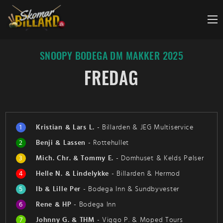
Fortsæt
til
indhold
SNOOPY BODEGA DM MAKKER 2025
FREDAG
1
Kristian & Lars L.
-
Billarden & JEG Multiservice
2
Benji & Lassen
-
Rottehullet
3
Mich. Chr. & Tommy E.
-
Domhuset & Kelds Pølser
4
Helle N. & Lindelykke
-
Billarden & Hermod
5
Ib & Lille Per
-
Bodega Inn & Sundbyvester
6
Rene & HP
-
Bodega Inn
7
Johnny G. & THM
-
Viggo P. & Moped Tours