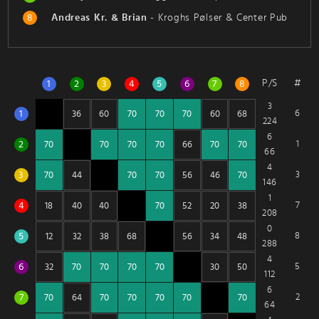
8
Andreas Kr. & Brian
-
Kroghs Pølser & Center Pub
P/S
#
1
2
3
4
5
6
7
8
3
1
6
224
6
2
1
66
4
3
3
146
1
4
7
208
0
5
8
288
4
6
5
112
6
7
2
64