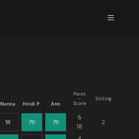
Point
Stilling
Score
Nanna
Heidi P.
Ann
6
2
18
4