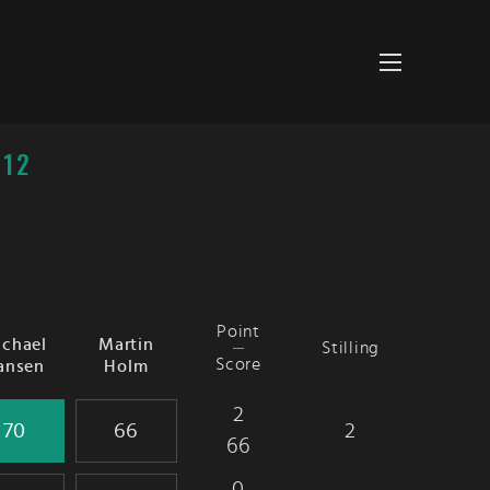
 12
Point
chael
Martin
Stilling
Score
ansen
Holm
2
2
66
0