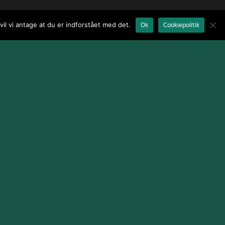
il vi antage at du er indforstået med det.
Ok
Cookiepolitik
Terms and Conditions
|
Cookie Policy