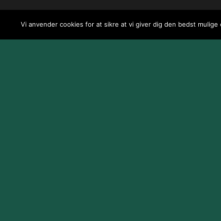
Vi anvender cookies for at sikre at vi giver dig den bedst mulige
Design og udvikling af
Jeppe Risum