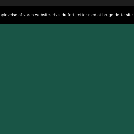
 oplevelse af vores website. Hvis du fortsætter med at bruge dette site v
 / webGenius
.
|
Skomarbillard, 2026 Alle rettigheder reserveret
|