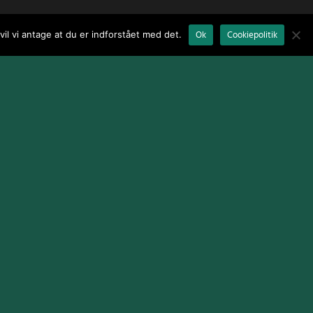
il vi antage at du er indforstået med det.
Ok
Cookiepolitik
Terms and Conditions
|
Cookie Policy