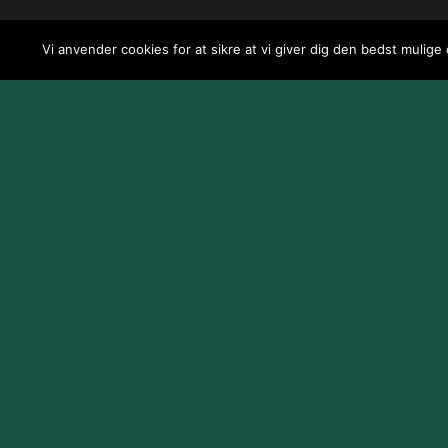
Vi anvender cookies for at sikre at vi giver dig den bedst mulige
Design og udvikling af
Jeppe Risum