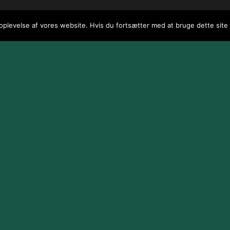
 oplevelse af vores website. Hvis du fortsætter med at bruge dette site v
 / webGenius
.
|
Skomarbillard, 2026 Alle rettigheder reserveret
|