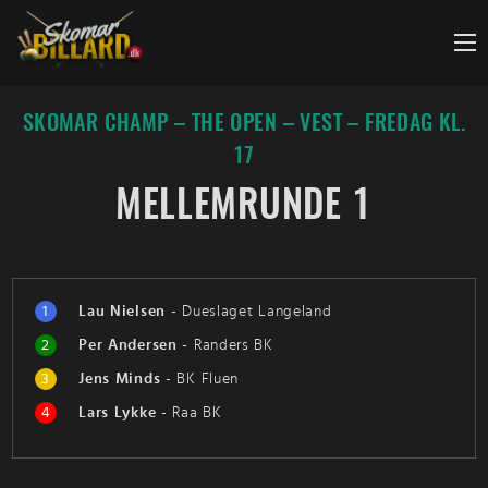
Fortsæt
til
indhold
SKOMAR CHAMP – THE OPEN – VEST – FREDAG KL.
17
MELLEMRUNDE 1
1
Lau Nielsen
-
Dueslaget Langeland
2
Per Andersen
-
Randers BK
3
Jens Minds
-
BK Fluen
4
Lars Lykke
-
Raa BK