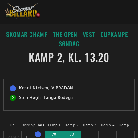
Fortsæt
til
indhold
SKOMAR CHAMP - THE OPEN - VEST - CUPKAMPE -
SØNDAG
KAMP 2, KL. 13.20
Kenni Nielsen, VIBRADAN
1
Sten Høgh, Langå Bodega
2
Tid
Bord
Spillere
Kamp 1
Kamp 2
Kamp 3
Kamp 4
Kamp 5
1