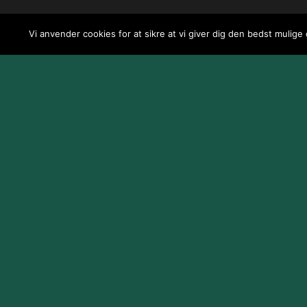
Vi anvender cookies for at sikre at vi giver dig den bedst mulige
Design og udvikling af
Jeppe Risum