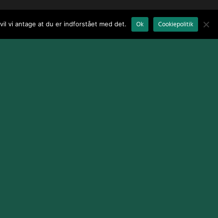
il vi antage at du er indforstået med det.
Ok
Cookiepolitik
Terms and Conditions
|
Cookie Policy