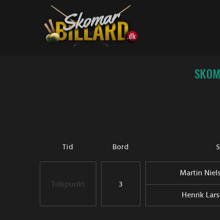
Fortsæt
til
indhold
SKOM
Tid
Bord
S