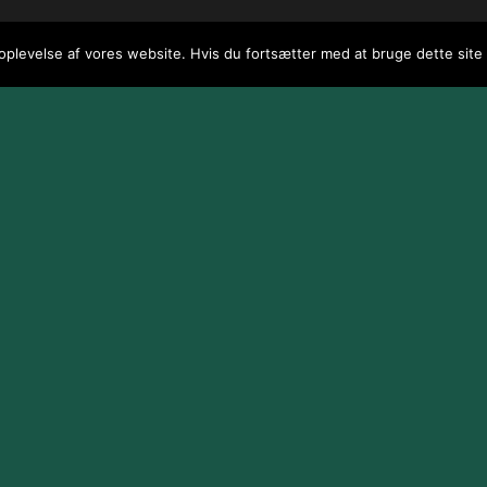
 oplevelse af vores website. Hvis du fortsætter med at bruge dette site v
 / webGenius
.
|
Skomarbillard, 2026 Alle rettigheder reserveret
|