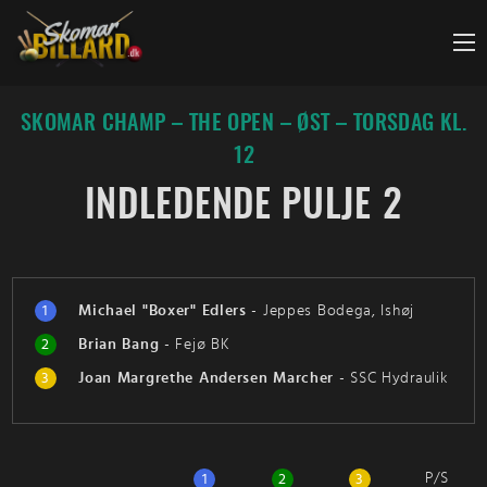
Fortsæt
til
indhold
SKOMAR CHAMP – THE OPEN – ØST – TORSDAG KL.
12
INDLEDENDE PULJE 2
1
Michael "Boxer" Edlers
-
Jeppes Bodega, Ishøj
2
Brian Bang
-
Fejø BK
3
Joan Margrethe Andersen Marcher
-
SSC Hydraulik
P/S
1
2
3