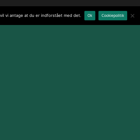
il vi antage at du er indforstået med det.
Ok
Cookiepolitik
Terms and Conditions
|
Cookie Policy