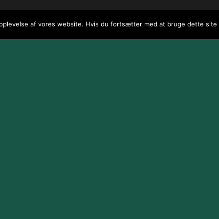
 oplevelse af vores website. Hvis du fortsætter med at bruge dette site v
 / webGenius
.
|
Skomarbillard, 2026 Alle rettigheder reserveret
|