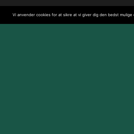
Vi anvender cookies for at sikre at vi giver dig den bedst mulige
Design og udvikling af
Jeppe Risum