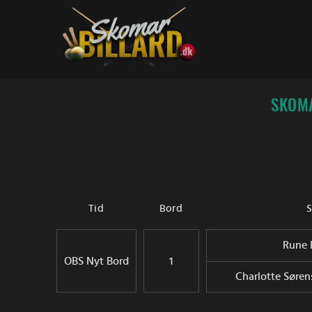
Fortsæt
til
indhold
SKOMA
Tid
Bord
S