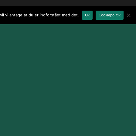
il vi antage at du er indforstået med det.
Ok
Cookiepolitik
Terms and Conditions
|
Cookie Policy