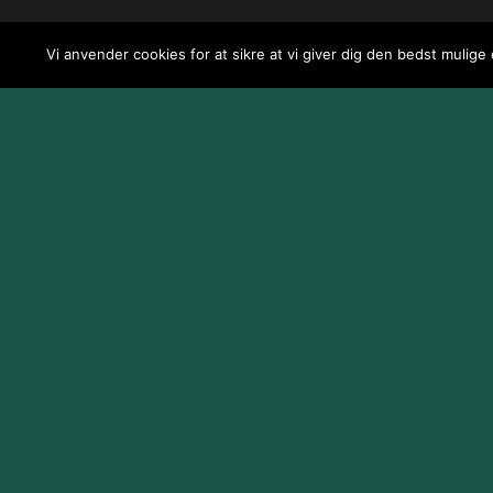
Vi anvender cookies for at sikre at vi giver dig den bedst mulige
Design og udvikling af
Jeppe Risum