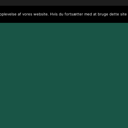
 oplevelse af vores website. Hvis du fortsætter med at bruge dette site v
 / webGenius
.
|
Skomarbillard, 2026 Alle rettigheder reserveret
|