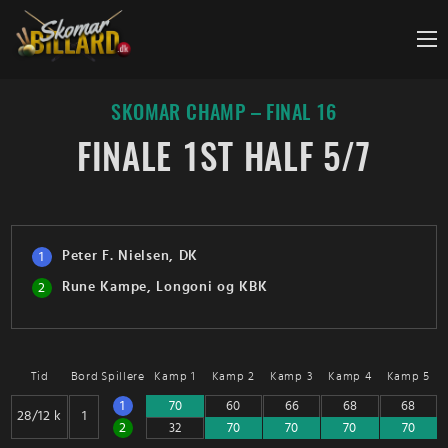
Fortsæt
til
indhold
SKOMAR CHAMP – FINAL 16
FINALE 1ST HALF 5/7
Peter F. Nielsen, DK
1
Rune Kampe, Longoni og KBK
2
Tid
Bord
Spillere
Kamp 1
Kamp 2
Kamp 3
Kamp 4
Kamp 5
1
2