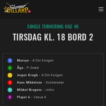
Fortsæt
til
indhold
SINGLE TURNERING UGE 46
TIRSDAG KL. 18 BORD 2
1
Marvyn
-
8 Om Kongen
2
Åge
-
P-Smed
3
Jesper Krogh
-
8 Om Kongen
4
Hans Mikkelsen
-
Storkereden
5
Mikkel Brogens
-
Johns
6
Player 6
-
Venue 6