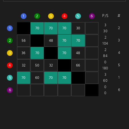
P/S
#
1
2
3
4
5
6
3
1
2
30
2
2
3
104
2
3
4
84
0
4
5
180
3
5
1
60
0
6
6
0