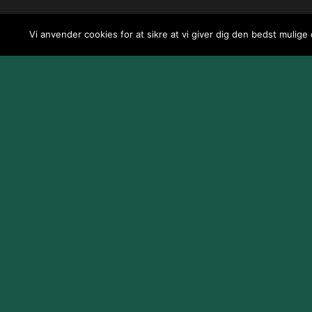
Vi anvender cookies for at sikre at vi giver dig den bedst mulige
Design og udvikling af
Jeppe Risum