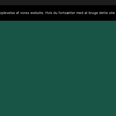
 oplevelse af vores website. Hvis du fortsætter med at bruge dette site v
 / webGenius
.
|
Skomarbillard, 2026 Alle rettigheder reserveret
|