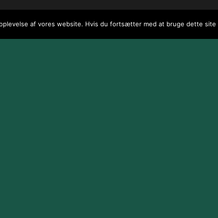
 oplevelse af vores website. Hvis du fortsætter med at bruge dette site v
 / webGenius
.
|
Skomarbillard, 2026 Alle rettigheder reserveret
|