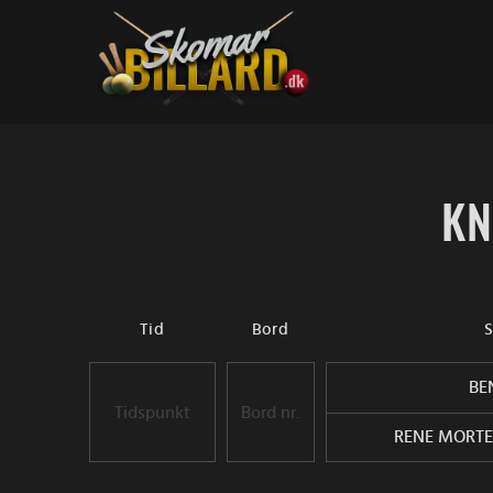
Fortsæt
til
indhold
KN
Tid
Bord
S