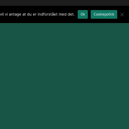
il vi antage at du er indforstået med det.
Ok
Cookiepolitik
Terms and Conditions
|
Cookie Policy