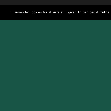
Vi anvender cookies for at sikre at vi giver dig den bedst mulige
Design og udvikling af
Jeppe Risum