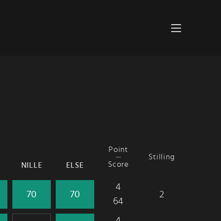
Point
Stilling
Score
NILLE
ELSE
4
2
64
4