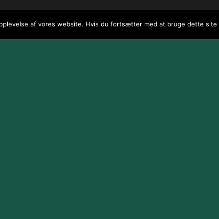
 oplevelse af vores website. Hvis du fortsætter med at bruge dette site v
 / webGenius
.
|
Skomarbillard, 2026 Alle rettigheder reserveret
|