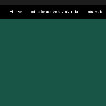
Vi anvender cookies for at sikre at vi giver dig den bedst mulige
Design og udvikling af
Jeppe Risum