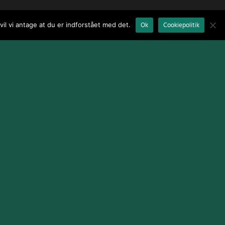
il vi antage at du er indforstået med det.
Ok
Cookiepolitik
Terms and Conditions
|
Cookie Policy