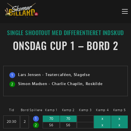
Fortsæt
til
indhold
SINGLE SHOOTOUT MED DIFFERENTIERET INDSKUD
ONSDAG CUP 1 – BORD 2
Lars Jensen - Teatercaféen, Slagelse
1
Simon Madsen - Charlie Chaplin, Roskilde
2
Tid
Bord
Spillere
Kamp 1
Kamp 2
Kamp 3
Kamp 4
Kamp 5
1
2