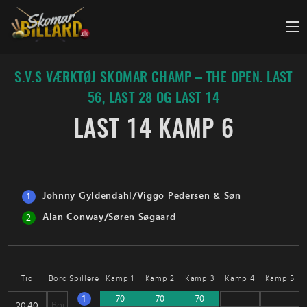
Fortsæt
til
indhold
S.V.S VÆRKTØJ SKOMAR CHAMP – THE OPEN. LAST
56, LAST 28 OG LAST 14
LAST 14 KAMP 6
Johnny Gyldendahl/Viggo Pedersen & Søn
1
Alan Conway/Søren Søgaard
2
Tid
Bord
Spillere
Kamp 1
Kamp 2
Kamp 3
Kamp 4
Kamp 5
1