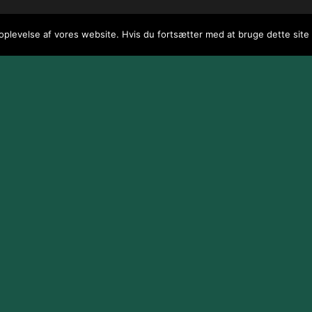
 oplevelse af vores website. Hvis du fortsætter med at bruge dette site v
 / webGenius
.
|
Skomarbillard, 2026 Alle rettigheder reserveret
|