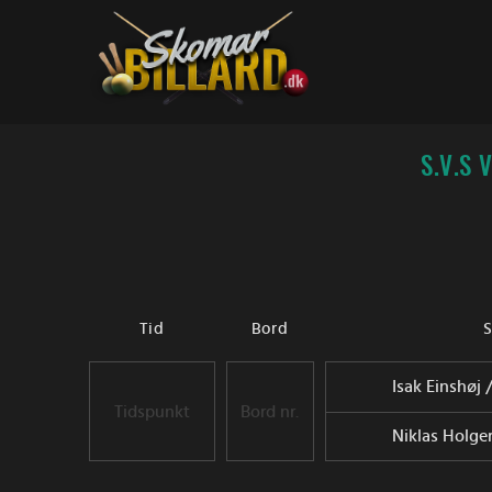
Fortsæt
til
indhold
S.V.S
Tid
Bord
S