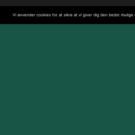
Vi anvender cookies for at sikre at vi giver dig den bedst mulige
Design og udvikling af
Jeppe Risum