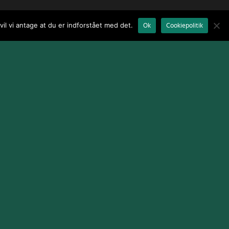
il vi antage at du er indforstået med det.
Ok
Cookiepolitik
Terms and Conditions
|
Cookie Policy