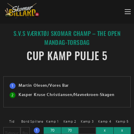
Fortsæt
til
indhold
S.V.S VÆRKTØJ SKOMAR CHAMP – THE OPEN
MANDAG-TORSDAG
CUP KAMP PULJE 5
Martin Olesen/Vores Bar
1
Kasper Kruse Christiansen/Havnekroen-Skagen
2
Tid
Bord
Spillere
Kamp 1
Kamp 2
Kamp 3
Kamp 4
Kamp 5
1