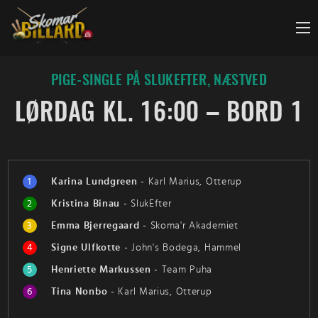
Fortsæt
til
indhold
PIGE-SINGLE PÅ SLUKEFTER, NÆSTVED
LØRDAG KL. 16:00 – BORD 1
1
Karina Lundgreen
-
Karl Marius, Otterup
2
Kristina Binau
-
SlukEfter
3
Emma Bjerregaard
-
Skoma'r Akademiet
4
Signe Ulfkotte
-
John's Bodega, Hammel
5
Henriette Markussen
-
Team Puha
6
Tina Nonbo
-
Karl Marius, Otterup