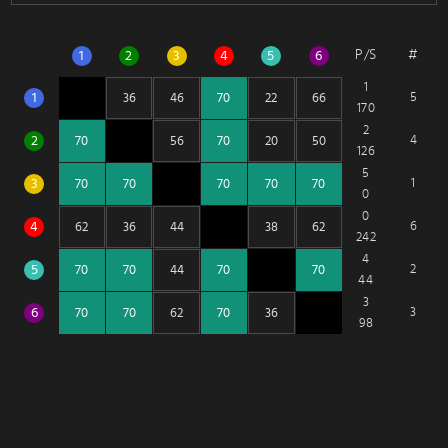
P/S
#
1
2
3
4
5
6
1
1
5
170
2
2
4
126
5
3
1
0
0
4
6
242
4
5
2
44
3
6
3
98