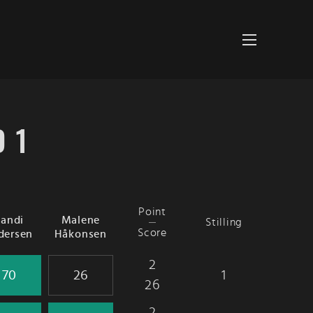
D 1
Point
andi
Malene
Stilling
Score
dersen
Håkonsen
2
1
26
2