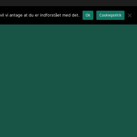
il vi antage at du er indforstået med det.
Ok
Cookiepolitik
Terms and Conditions
|
Cookie Policy