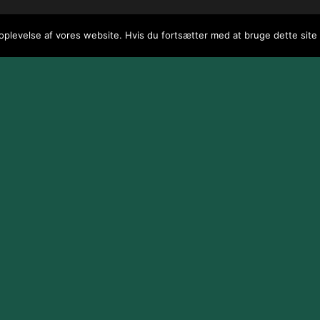
 oplevelse af vores website. Hvis du fortsætter med at bruge dette site v
 / webGenius
.
|
Skomarbillard, 2026 Alle rettigheder reserveret
|