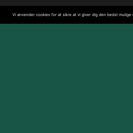
Vi anvender cookies for at sikre at vi giver dig den bedst mulige
Design og udvikling af
Jeppe Risum