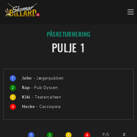
Fortsæt
til
indhold
PÅSKETURNERING
PULJE 1
1
John
-
Jægerpubben
2
Rap
-
Pub Dyssen
3
Kiki
-
Teatercafeen
4
Hocke
-
Cassiopeia
P/S
#
1
2
3
4