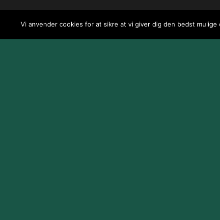
Vi anvender cookies for at sikre at vi giver dig den bedst mulige
Design og udvikling af
Jeppe Risum