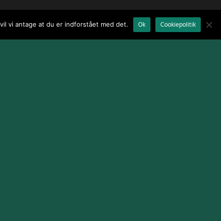
il vi antage at du er indforstået med det.
Ok
Cookiepolitik
Terms and Conditions
|
Cookie Policy