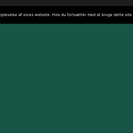
 oplevelse af vores website. Hvis du fortsætter med at bruge dette site v
 / webGenius
.
|
Skomarbillard, 2026 Alle rettigheder reserveret
|