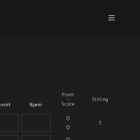
Point
Stilling
Score
orrit
Bjørn
0
1
0
0