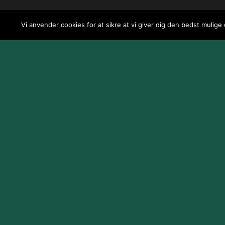
Vi anvender cookies for at sikre at vi giver dig den bedst mulige
Design og udvikling af
Jeppe Risum