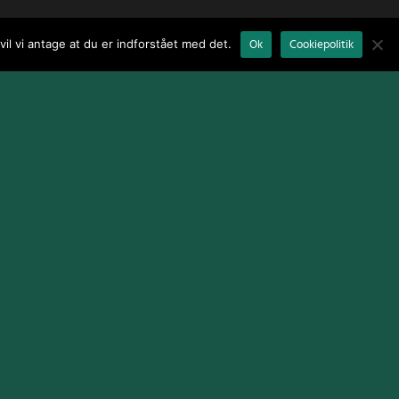
il vi antage at du er indforstået med det.
Ok
Cookiepolitik
Terms and Conditions
|
Cookie Policy