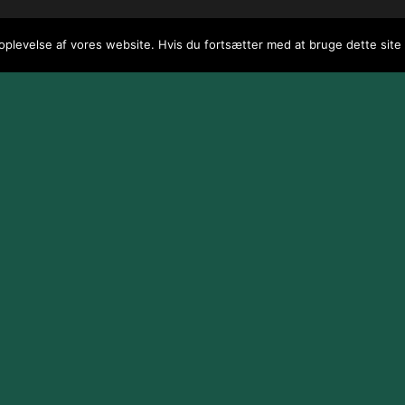
 oplevelse af vores website. Hvis du fortsætter med at bruge dette site v
 / webGenius
.
|
Skomarbillard, 2026 Alle rettigheder reserveret
|