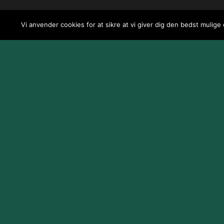
Vi anvender cookies for at sikre at vi giver dig den bedst mulige
Design og udvikling af
Jeppe Risum