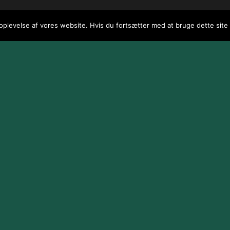
 oplevelse af vores website. Hvis du fortsætter med at bruge dette site v
 / webGenius
.
|
Skomarbillard, 2026 Alle rettigheder reserveret
|