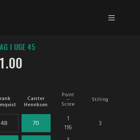
AG I UGE 45
1.00
Point
Frank
Carster
Stilling
Score
mqvist
Henriksen
1
3
116
3