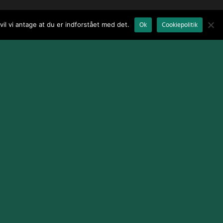
il vi antage at du er indforstået med det.
Ok
Cookiepolitik
Terms and Conditions
|
Cookie Policy