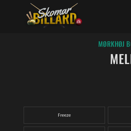
Fortsæt
til
indhold
MØRKHØJ BO
MEL