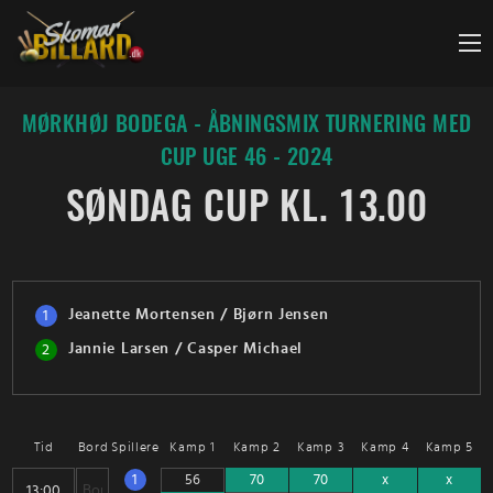
Fortsæt
til
indhold
MØRKHØJ BODEGA - ÅBNINGSMIX TURNERING MED
CUP UGE 46 - 2024
SØNDAG CUP KL. 13.00
Jeanette Mortensen / Bjørn Jensen
1
Jannie Larsen / Casper Michael
2
Tid
Bord
Spillere
Kamp 1
Kamp 2
Kamp 3
Kamp 4
Kamp 5
1