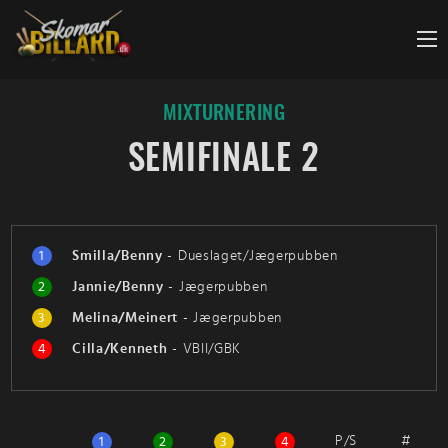
Fortsæt
til
indhold
MIXTURNERING
SEMIFINALE 2
1
Smilla/Benny
-
Dueslaget/Jægerpubben
2
Jannie/Benny
-
Jægerpubben
3
Melina/Meinert
-
Jægerpubben
4
Cilla/Kenneth
-
VBII/GBK
P/S
#
1
2
3
4