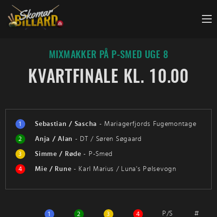
Fortsæt
til
indhold
MIXMAKKER PÅ P-SMED UGE 8
KVARTFINALE KL. 10.00
1
Sebastian / Sascha
-
Mariagerfjords Fugemontage
2
Anja / Alan
-
DT / Søren Søgaard
3
Simme / Røde
-
P-Smed
4
Mie / Rune
-
Karl Marius / Luna's Pølsevogn
P/S
#
1
2
3
4