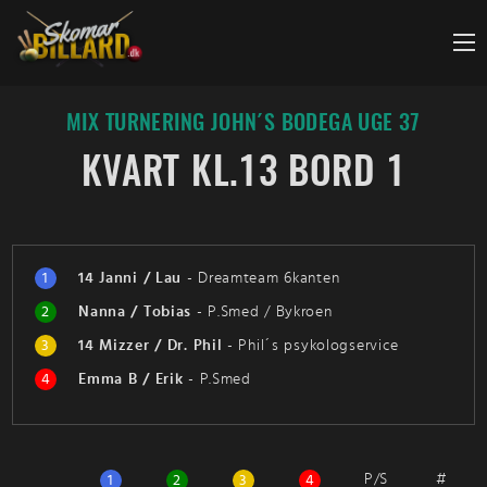
Fortsæt
til
indhold
MIX TURNERING JOHN´S BODEGA UGE 37
KVART KL.13 BORD 1
1
14 Janni / Lau
-
Dreamteam 6kanten
2
Nanna / Tobias
-
P.Smed / Bykroen
3
14 Mizzer / Dr. Phil
-
Phil´s psykologservice
4
Emma B / Erik
-
P.Smed
P/S
#
1
2
3
4