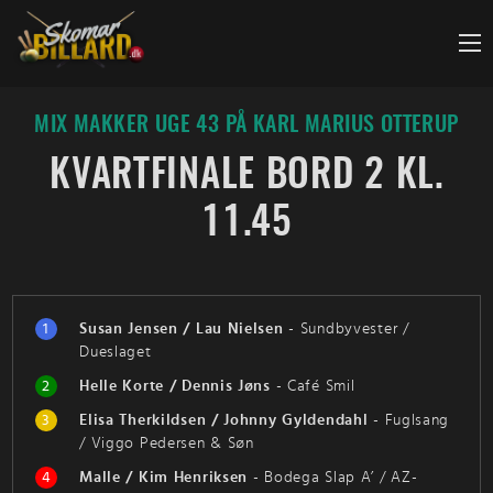
Fortsæt
til
indhold
MIX MAKKER UGE 43 PÅ KARL MARIUS OTTERUP
KVARTFINALE BORD 2 KL.
11.45
1
Susan Jensen / Lau Nielsen
-
Sundbyvester /
Dueslaget
2
Helle Korte / Dennis Jøns
-
Café Smil
3
Elisa Therkildsen / Johnny Gyldendahl
-
Fuglsang
/ Viggo Pedersen & Søn
4
Malle / Kim Henriksen
-
Bodega Slap A’ / AZ-