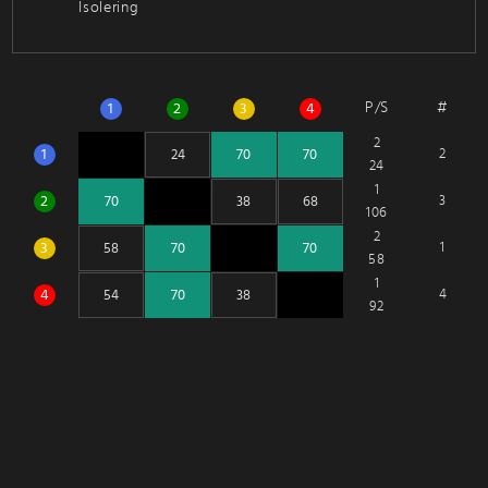
Isolering
P/S
#
1
2
3
4
2
1
2
24
1
2
3
106
2
3
1
58
1
4
4
92