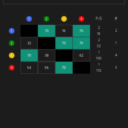
P/S
#
1
2
3
4
2
1
2
16
2
2
1
32
1
3
4
100
1
4
3
110