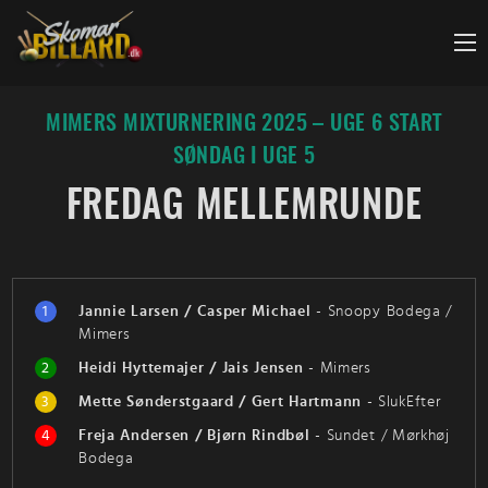
Fortsæt
til
indhold
MIMERS MIXTURNERING 2025 – UGE 6 START
SØNDAG I UGE 5
FREDAG MELLEMRUNDE
1
Jannie Larsen / Casper Michael
-
Snoopy Bodega /
Mimers
2
Heidi Hyttemajer / Jais Jensen
-
Mimers
3
Mette Sønderstgaard / Gert Hartmann
-
SlukEfter
4
Freja Andersen / Bjørn Rindbøl
-
Sundet / Mørkhøj
Bodega