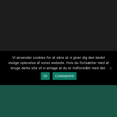
Vi anvender cookies for at sikre at vi giver dig den bedst
mulige oplevelse af vores website. Hvis du fortsætter med at
bruge dette site vil vi antage at du er indforstået med det.
Ok
Cookiepolitik
Design og udvikling af
Jeppe Risum / webGenius
.
|
Skomarbillard,
2026 Alle rettigheder reserveret
|
Terms and Conditions
|
Cookie
Policy