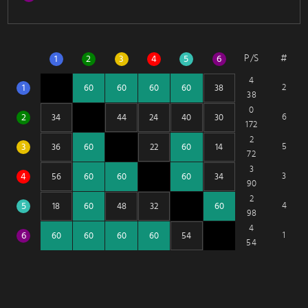
P/S
#
1
2
3
4
5
6
4
1
2
38
0
2
6
172
2
3
5
72
3
4
3
90
2
5
4
98
4
6
1
54