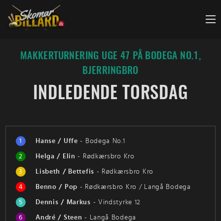
Fortsæt
til
indhold
MAKKERTURNERING UGE 47 PÅ BODEGA NO.1,
BJERRINGBRO
INDLEDENDE TORSDAG
1
Hanse / Uffe
-
Bodega No.1
2
Helga / Elin
-
Rødkærsbro Kro
3
Lisbeth / Bettefis
-
Rødkærsbro Kro
4
Benno / Pop
-
Rødkærsbro Kro / Langå Bodega
5
Dennis / Markus
-
Vindstyrke 12
6
André / Steen
-
Langå Bodega