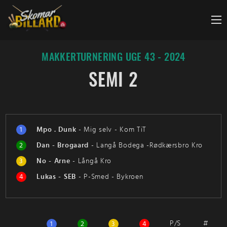
Fortsæt
til
indhold
MAKKERTURNERING UGE 43 - 2024
SEMI 2
1
Mpo . Dunk
-
Mig selv - Kom TiT
2
Dan - Brogaard
-
Langå Bodega -Rødkærsbro Kro
3
No - Arne
-
Långå Kro
4
Lukas - SEB
-
P-Smed - Bykroen
P/S
#
1
2
3
4