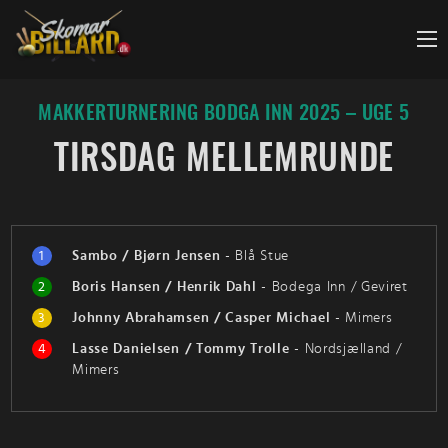
Fortsæt
til
indhold
MAKKERTURNERING BODGA INN 2025 – UGE 5
TIRSDAG MELLEMRUNDE
1
Sambo / Bjørn Jensen
-
Blå Stue
2
Boris Hansen / Henrik Dahl
-
Bodega Inn / Geviret
3
Johnny Abrahamsen / Casper Michael
-
Mimers
4
Lasse Danielsen / Tommy Trolle
-
Nordsjælland /
Mimers