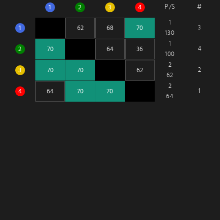
P/S
#
1
2
3
4
1
1
3
130
1
2
4
100
2
3
2
62
2
4
1
64